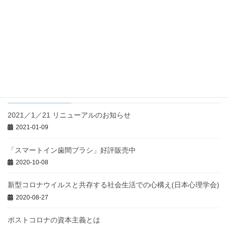
健康の定義について考察する
健康の定義については、世界保健機関（WHO）憲章前文、｢健
康とは身体的にも精神的にも社会的にも完全に良い状態を意味す
るのであって、ただ単に病気や虚弱でないというだけではない。｣
が代表的である。 オタワ憲章（1986） […]
最近の投稿
2021／1／21 リニューアルのお知らせ
2021-01-09
「スマートイン歯間ブラシ」好評販売中
2020-10-08
新型コロナウイルスと共存する社会生活での心構え(日本心理学会)
2020-08-27
ポストコロナの資本主義とは