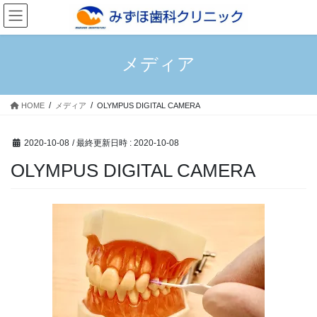
コ
ナ
ン
ビ
テ
ゲ
ン
ー
メディア
ツ
シ
へ
ョ
ス
ン
HOME
メディア
OLYMPUS DIGITAL CAMERA
キ
に
ッ
移
プ
動
2020-10-08
/ 最終更新日時 :
2020-10-08
OLYMPUS DIGITAL CAMERA