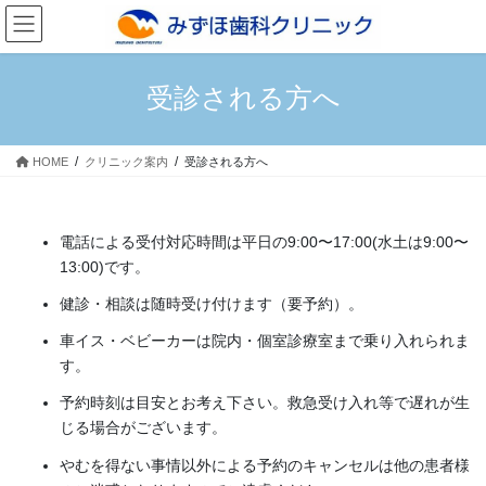
コ
ナ
ン
ビ
テ
ゲ
ン
ー
受診される方へ
ツ
シ
へ
ョ
ス
ン
HOME
クリニック案内
受診される方へ
キ
に
ッ
移
プ
動
電話による受付対応時間は平日の9:00〜17:00(水土は9:00〜
13:00)です。
健診・相談は随時受け付けます（要予約）。
車イス・ベビーカーは院内・個室診療室まで乗り入れられま
す。
予約時刻は目安とお考え下さい。救急受け入れ等で遅れが生
じる場合がございます。
やむを得ない事情以外による予約のキャンセルは他の患者様