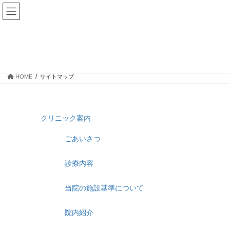
コ
ナ
ン
ビ
テ
ゲ
ン
ー
サイトマップ
ツ
シ
へ
ョ
ス
ン
HOME
サイトマップ
キ
に
ッ
移
プ
動
クリニック案内
ごあいさつ
診療内容
当院の施設基準について
院内紹介