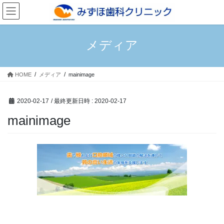
コ
ナ
ン
ビ
テ
ゲ
ン
ー
メディア
ツ
シ
へ
ョ
ス
ン
HOME
メディア
mainimage
キ
に
ッ
移
プ
動
2020-02-17
/ 最終更新日時 :
2020-02-17
mainimage