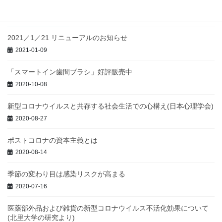
稿
ペ
ペ
の
最近の投稿
ー
ー
ペ
ジ
ジ
2021／1／21 リニューアルのお知らせ
ー
2021-01-09
ジ
送
「スマートイン歯間ブラシ」好評販売中
り
2020-10-08
新型コロナウイルスと共存する社会生活での心構え(日本心理学会)
2020-08-27
ポストコロナの資本主義とは
2020-08-14
季節の変わり目は感染リスクが高まる
2020-07-16
医薬部外品および雑貨の新型コロナウイルス不活化効果について
(北里大学の研究より)